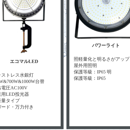
パワーライト
照軽量化と明るさがアップ
エコマルLED
屋外用照明
保護等級：IP65 明
ラストレス水銀灯
保護等級：IP65
0W&700W&1000W台替
電圧AC100V
業用LED投光器
軽量タイプ
ガード・万力付き