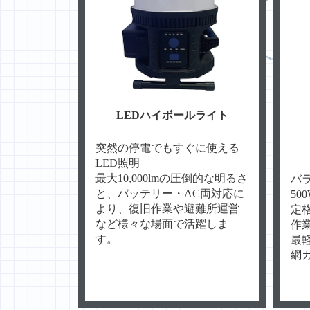
LEDハイボールライト
突然の停電でもすぐに使える
LED照明
最大10,000lmの圧倒的な明るさ
バ
と、バッテリー・AC両対応に
50
より、復旧作業や避難所運営
定格
など様々な場面で活躍しま
作
す。
最
網